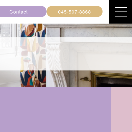
Contact
045-507-8868