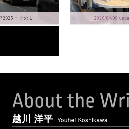
2025 ｰ その１
2026/04/09 upda
About the Wri
越川 洋平
Youhei Koshikawa