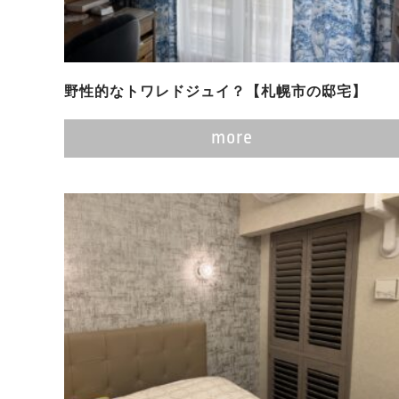
野性的なトワレドジュイ？【札幌市の邸宅】
more