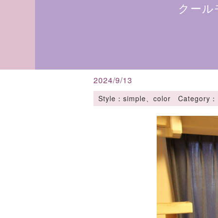
クール
2024/9/13
Style：simple、color Cate