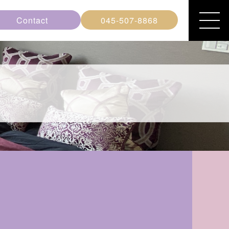
Contact
045-507-8868