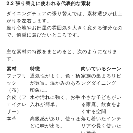
2.2 張り替えに使われる代表的な素材
ダイニングチェアの張り替えでは、素材選びが仕上
がりを左右します。
座り心地やお部屋の雰囲気を大きく変える部分なの
で、慎重に選びたいところです。
主な素材の特徴をまとめると、次のようになりま
す。
素材
特徴
向いているシーン
ファブリ
通気性がよく、色・柄
家族の集まるリビ
ック
が豊富。温かみのある
ングダイニング
（布）
印象に。
合皮（フ
水や汚れに強く、お手
小さな子どもがい
ェイクレ
入れが簡単。
る家庭、飲食をよ
ザー）
くする空間
本革
高級感があり、使うほ
落ち着いたインテ
どに味が出る。
リアや長く使いた
い椅子