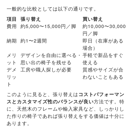
一般的な比較としては以下の通りです。
項目
張り替え
買い替え
費用
約5,000〜15,000円／脚
約10,000〜30,000
円／脚
納期
約1〜2週間
即日（在庫がある
場合）
メリ
デザインを自由に選べる・
手軽で新品をすぐ
ット
思い出の椅子を残せる
使える
デメ
工房や職人探しが必要
質感やサイズが合
リッ
わないこともある
ト
このように見ると、張り替えは
コストパフォーマン
スとカスタマイズ性のバランスが良い
方法です。特
に、天然木のフレームや輸入家具など、しっかりし
た作りの椅子であれば張り替えをする価値は十分に
あります。