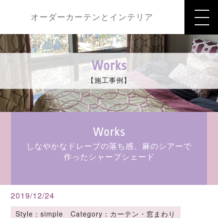
オーダーカーテンとインテリア
Works
【施工事例】
Works
しなやかなドレープの落ち感、麻のシアーで
作ったシャープシェード
2019/12/24
Style：simple Category：カーテン・窓まわり