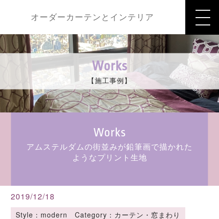
オーダーカーテンとインテリア
Works
【施工事例】
Works
アムステルダムの街並みが鉛筆画で描かれた
ようなプリント生地
2019/12/18
Style：modern Category：カーテン・窓まわり