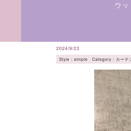
ウッ
2024/9/23
Style：simple Category：カ