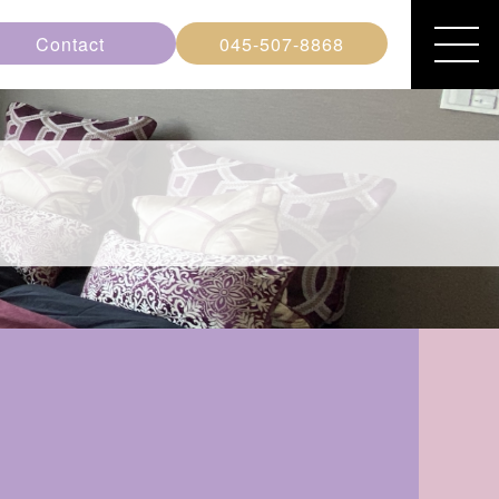
Contact
045-507-8868