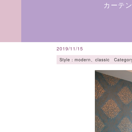
カーテ
2019/11/15
Style：modern、classic C