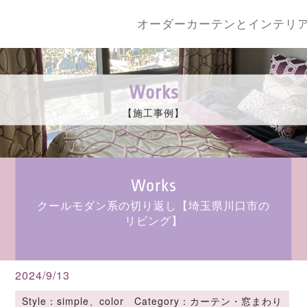
オーダーカーテンとインテリ
Works
【施工事例】
Works
クールモダン系の切り返し【埼玉県川口市の
リビング】
2024/9/13
Style：simple、color Category：カーテン・窓まわり