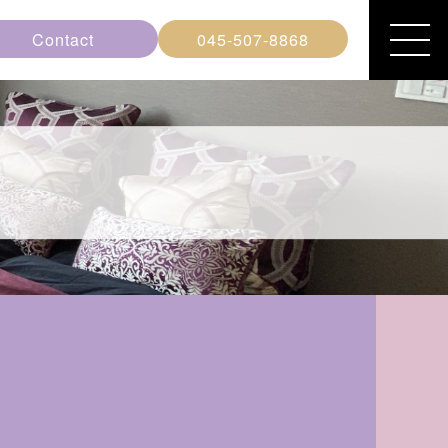
Contact
045-507-8868