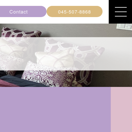
Contact
045-507-8868