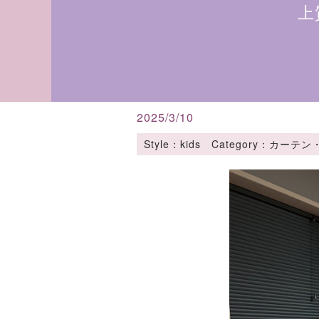
上
2025/3/10
Style：kids Category：カー