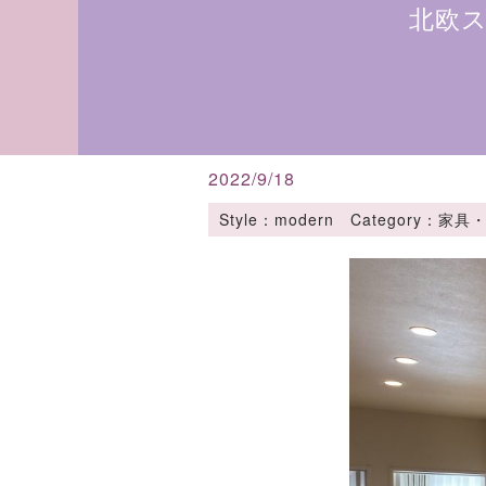
北欧
2022/9/18
Style：modern Category：家