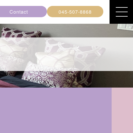
Contact
045-507-8868