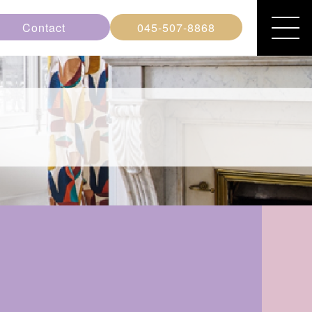
Contact
045-507-8868