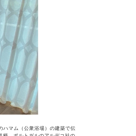
のハマム（公衆浴場）の建築で伝
気柄。ポルトガルのアルデコ社の