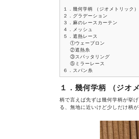
１．幾何学柄 （ジオメトリック）
２．グラデーション
３．麻のレースカーテン
４．メッシュ
５．遮熱レース
①ウェーブロン
②遮熱糸
③スパッタリング
⑤ミラーレース
６．スパン糸
１．幾何学柄 （ジオ
柄で言えば先ずは幾何学柄が挙げ
る、無地に近いけど少しだけ柄が