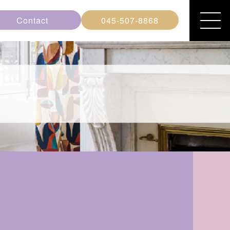
Contact
045-507-8868