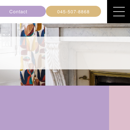
Contact
045-507-8868