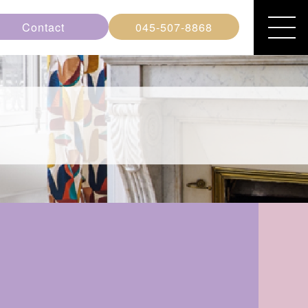
Contact
045-507-8868