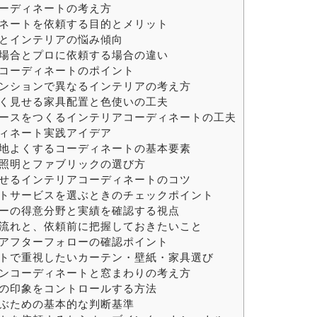
コーディネートの考え方
ディネートを依頼する目的とメリット
りとインテリアの悩み傾向
する場合とプロに依頼する場合の違い
アコーディネートのポイント
層マンションで異なるインテリアの考え方
を広く見せる家具配置と色使いの工夫
スペースをつくるインテリアコーディネートの工夫
ディネート実践アイデア
を心地よくするコーディネートの基本要素
る照明とファブリックの選び方
く見せるインテリアコーディネートのコツ
ートサービスを選ぶときのチェックポイント
ーターの得意分野と実績を確認する視点
での流れと、依頼前に把握しておきたいこと
応やアフターフォローの確認ポイント
ートで重視したいカーテン・壁紙・家具選び
ーテンコーディネートと窓まわりの考え方
屋の印象をコントロールする方法
選ぶための基本的な判断基準