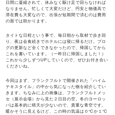
日間に凝縮されて、休みなく駆け足で回らなければ
なりません。忙しくて大変だけど、円安と物価高で
滞在費も大変なので、出張が短期間で済むのは費用
の面では助かります。
タイトな日程という事で、毎日朝から取材で歩き回
り、夜は会食続きでホテルには寝に帰るだけ。ブロ
グの更新など全くできなかったので、帰国してから
これを書いています。（一昨日に帰国しました！）
これから少しずつUPしていくので、ぜひお付き合い
くださいね。
今回はまず、フランクフルトで開催された「ハイム
テキスタイル」の中から気になった物を紹介してい
きます。ちなみに上の画像は、フランクフルトメッ
セ（展示会場）から見た２日目の空。冬のヨーロッ
パは基本的に晴天が少ないので、貴重な青空です。
暖かそうに見えるけど、この時の気温は０℃か１℃