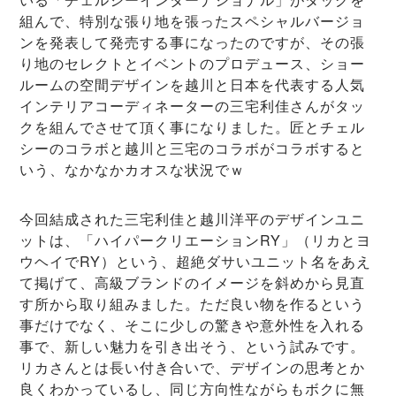
組んで、特別な張り地を張ったスペシャルバージョ
ンを発表して発売する事になったのですが、その張
り地のセレクトとイベントのプロデュース、ショー
ルームの空間デザインを越川と日本を代表する人気
インテリアコーディネーターの三宅利佳さんがタッ
クを組んでさせて頂く事になりました。匠とチェル
シーのコラボと越川と三宅のコラボがコラボすると
いう、なかなかカオスな状況でｗ
今回結成された三宅利佳と越川洋平のデザインユニ
ットは、「ハイパークリエーションRY」（リカとヨ
ウヘイでRY）という、超絶ダサいユニット名をあえ
て掲げて、高級ブランドのイメージを斜めから見直
す所から取り組みました。ただ良い物を作るという
事だけでなく、そこに少しの驚きや意外性を入れる
事で、新しい魅力を引き出そう、という試みです。
リカさんとは長い付き合いで、デザインの思考とか
良くわかっているし、同じ方向性ながらもボクに無