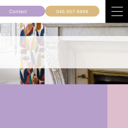
Contact
045-507-8868